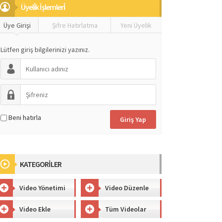
Üyeli̇k İşlemleri̇
Üye Girişi
Şifre Hatırlatma
Yeni Üyelik
Lütfen giriş bilgilerinizi yazınız.
Beni hatırla
KATEGORİLER
Video Yönetimi
Video Düzenle
Video Ekle
Tüm Videolar