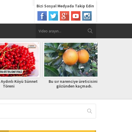
Bizi Sosyal Medyada Takip Edin
nlı Köyü Sünnet
Bu sır narenciye üreticisinin
Verimli Toprakl
eni
gözünden kaçmadı.
EKİM ŞÖLEN