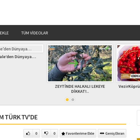
 EKLE
TÜM VIDEOLAR
den Dünyaya…
ZEYTİNDE HALKALI LEKEYE
VezirKöprü Aydı
DİKKAT!..
Tör
IM TÜRK TV’DE
0
0
Favorilerime Ekle
Geniş Ekran