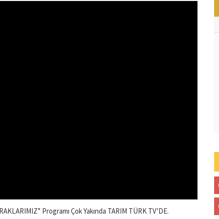
OPRAKLARIMIZ” Programı Çok Yakında TARIM TÜRK TV’DE.