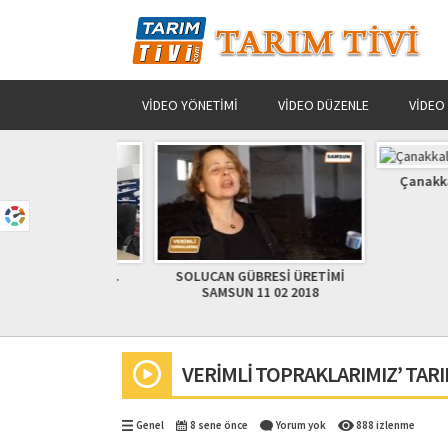
VIDEO YÖNETIMI
VIDEO DÜZENLE
VIDEO
Çanakkale’
ve Yönetmen 3.
SOLUCAN GÜBRESİ ÜRETİMİ
ı tanıttı..
SAMSUN 11 02 2018
VERİMLİ TOPRAKLARIMIZ’ TAR
Genel
8 sene önce
Yorum yok
888 izlenme