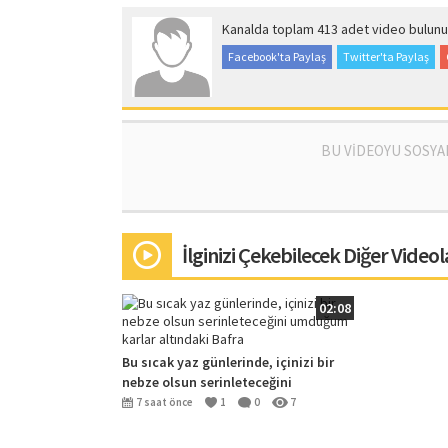
Kanalda toplam 413 adet video bulunu
Facebook'ta Paylaş
Twitter'ta Paylaş
BU VİDEOYU SOSYA
İlginizi Çekebilecek Diğer Videol
02:08
Bu sıcak yaz günlerinde, içinizi bir
nebze olsun serinleteceğini
umduğum karlar altındaki Bafra
7 saat önce
1
0
7