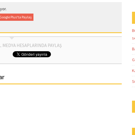
yor.
Google Plus'ta Paylaş
B
s
L MEDYA HESAPLARINDA PAYLAŞ
B
G
K
ar
S