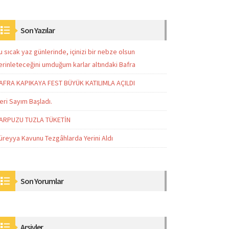
Son Yazılar
u sıcak yaz günlerinde, içinizi bir nebze olsun
erinleteceğini umduğum karlar altındaki Bafra
AFRA KAPIKAYA FEST BÜYÜK KATILIMLA AÇILDI
eri Sayım Başladı.
ARPUZU TUZLA TÜKETİN
üreyya Kavunu Tezgâhlarda Yerini Aldı
Son Yorumlar
Arşivler