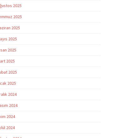
ğustos 2025
emmuz 2025
aziran 2025
ayıs 2025
isan 2025
art 2025
ubat 2025
cak 2025
ralık 2024
asım 2024
kim 2024
ylül 2024