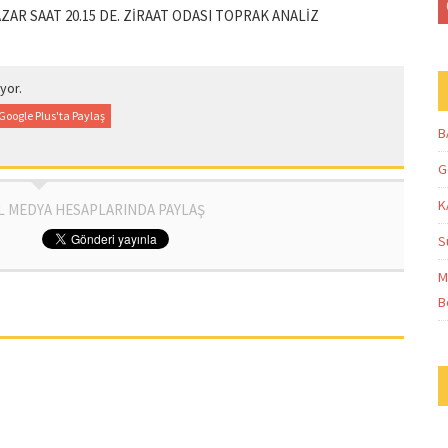
AZAR SAAT 20.15 DE. ZİRAAT ODASI TOPRAK ANALİZ
yor.
Google Plus'ta Paylaş
B
G
K
L MEDYA HESAPLARINDA PAYLAŞ
S
M
B