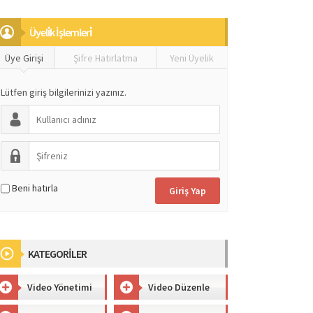
Üyeli̇k İşlemleri̇
Üye Girişi
Şifre Hatırlatma
Yeni Üyelik
Lütfen giriş bilgilerinizi yazınız.
Beni hatırla
KATEGORİLER
Video Yönetimi
Video Düzenle