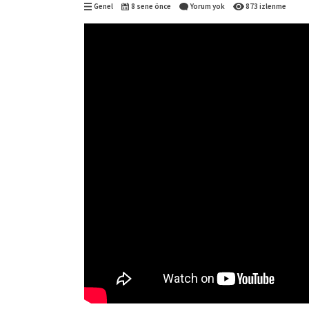
Genel
8 sene önce
Yorum yok
873 izlenme