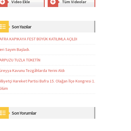
Video Ekle
Tüm Videolar
Son Yazılar
AFRA KAPIKAYA FEST BÜYÜK KATILIMLA AÇILDI
eri Sayım Başladı.
ARPUZU TUZLA TÜKETİN
üreyya Kavunu Tezgâhlarda Yerini Aldı
illiyetçi Hareket Partisi Bafra 15. Olağan İlçe Kongresi 1.
ölüm
Son Yorumlar