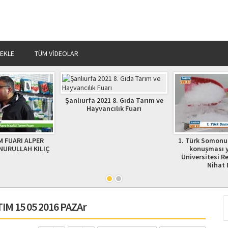
 EKLE
TÜM VIDEOLAR
Şanlıurfa 2021 8. Gıda Tarım ve
Hayvancılık Fuarı
M FUARI ALPER
1. Türk Somonu 
URULLAH KILIÇ
konuşması 
Üniversitesi Re
Nihat 
M 15 05 2016 PAZAr