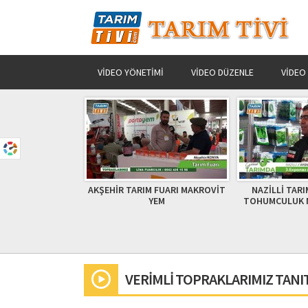
VIDEO YÖNETIMI
VIDEO DÜZENLE
VIDEO
sanatçıları / Erol
AKŞEHİR TARIM FUARI MAKROVİT
NAZİLLİ TARI
/ Sedat Üçüncü
YEM
TOHUMCULUK N
VERİMLİ TOPRAKLARIMIZ TANITI