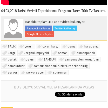
04,03,2018 Tarihli Verimli Topraklarımız Programı Tarım Türk Tv Tanıtımı.
Kanalda toplam 413 adet video bulunuyor.
Facebook'ta Paylaş
Twitter'ta Paylaş
Google Plus'ta Paylaş
BALIK
çorum
çorumkargı
deniz
karadeniz
kargı
kargıtulumpeyniri
osman
osmanparlak
parlak
peynir
SAMSUN
samsunevleniyoruzfuarı
samsunfuar
samsunsinopsuürünleriüreticileribirliği
server
serverseçer
suürünleri
BU VİDEOYU SOSYAL MEDYA HESAPLARINDA PAYLAŞ