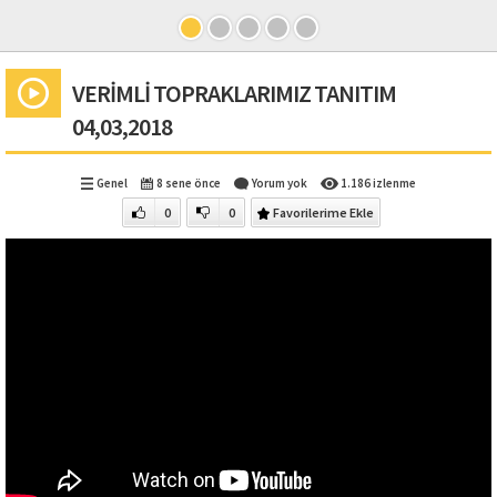
VERİMLİ TOPRAKLARIMIZ TANITIM
04,03,2018
Genel
8 sene önce
Yorum yok
1.186 izlenme
0
0
Favorilerime Ekle