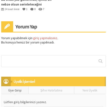
nebze olsun serinleteceğini
umduğum karlar altındaki Bafra
14 saat önce
1
0
7
Yorum Yap
Yorum yapabilmek için
giriş yapmalısınız
.
Bu konuya henüz bir yorum yapılmadı.
Üyeli̇k İşlemleri̇
Üye Girişi
Şifre Hatırlatma
Yeni Üyelik
Lütfen giriş bilgilerinizi yazınız.