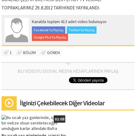
TOPRAKLARIMIZ 29..8.2012 TARİHİNDE YAYINLANDI.
Kanalda toplam 413 adet video bulunuyor.
Facebook'ta Paylaş
Twitter'ta Paylaş
Google Plus'ta Paylaş
1
BÖLÜM
GÖNEN
BU VİDEOYU SOSYAL MEDYA HESAPLARINDA PAYLAŞ
İlginizi Çekebilecek Diğer Videolar
02:08
Bu sıcak yaz günlerinde, içinizi bir