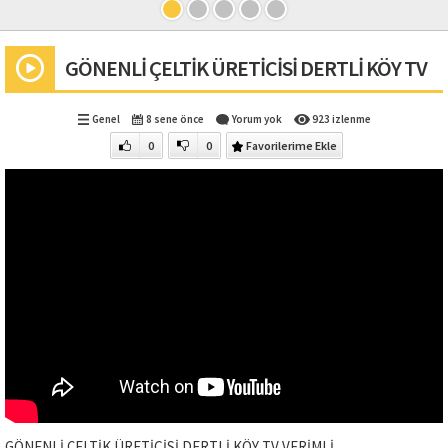
GÖNENLİ ÇELTİK ÜRETİCİSİ DERTLİ KÖY TV
Genel
8 sene önce
Yorum yok
923 izlenme
0
0
Favorilerime Ekle
GÖNENLİ ÇELTİK ÜRETİCİSİ DERTLİ KÖY TV VERİMLİ