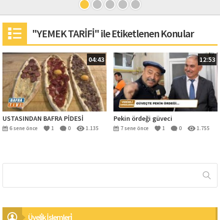
"YEMEK TARİFİ" ile Etiketlenen Konular
04:43
12:53
USTASINDAN BAFRA PİDESİ
Pekin ördeği güveci
6 sene önce
1
0
1.135
7 sene önce
1
0
1.755
Üyeli̇k İşlemleri̇