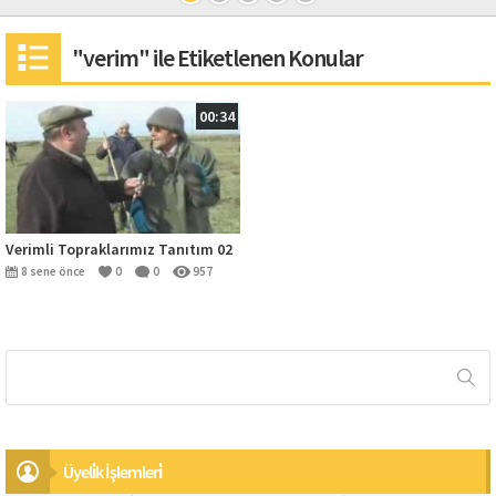
"verim" ile Etiketlenen Konular
00:34
Verimli Topraklarımız Tanıtım 02
8 sene önce
0
0
957
Üyeli̇k İşlemleri̇