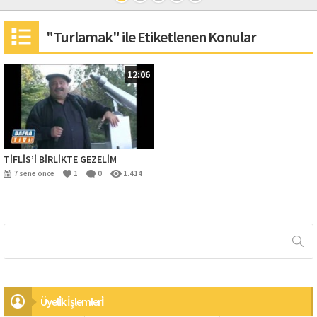
"Turlamak" ile Etiketlenen Konular
12:06
TİFLİS’İ BİRLİKTE GEZELİM
7 sene önce
1
0
1.414
Üyeli̇k İşlemleri̇