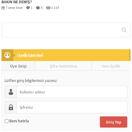
BAKIN NE DEMİŞ?
7 sene önce
1
0
1.115
Üyeli̇k İşlemleri̇
Üye Girişi
Şifre Hatırlatma
Yeni Üyelik
Lütfen giriş bilgilerinizi yazınız.
Beni hatırla