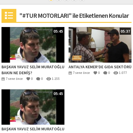
"#TUR MOTORLARI" ile Etiketlenen Konular
05:45
05:37
BAŞKAN YAVUZ SELİM MURATOĞLU
ANTALYA KEMER’DE GIDA SEKTÖRÜ
BAKIN NE DEMİŞ?
7 sene önce
0
0
1.077
7 sene önce
0
0
1.255
05:45
BAŞKAN YAVUZ SELİM MURATOĞLU