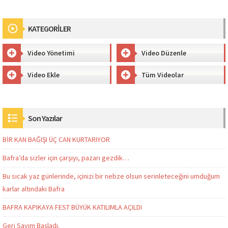
KATEGORİLER
Video Yönetimi
Video Düzenle
Video Ekle
Tüm Videolar
Son Yazılar
BİR KAN BAĞIŞI ÜÇ CAN KURTARIYOR
Bafra’da sizler için çarşıyı, pazarı gezdik…
Bu sıcak yaz günlerinde, içinizi bir nebze olsun serinleteceğini umduğum
karlar altındaki Bafra
BAFRA KAPIKAYA FEST BÜYÜK KATILIMLA AÇILDI
Geri Sayım Başladı.