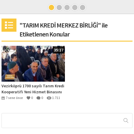
"TARIM KREDİ MERKEZ BİRLİĞİ" ile
Etiketlenen Konular
35:17
Vezirköprü 1700 sayılı Tarım Kredi
Kooperatifi Yeni Hizmet Binasını
Törenle açtı.
7 sene önce
0
0
1.711