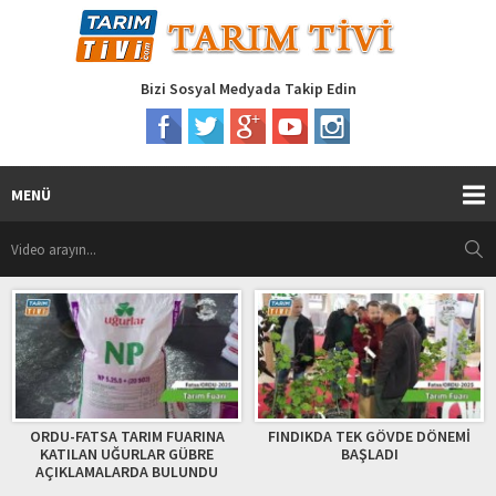
Bizi Sosyal Medyada Takip Edin
MENÜ
TARIM FUARINA
FINDIKDA TEK GÖVDE DÖNEMİ
ZİRAATCI MELİSA
ĞURLAR GÜBRE
BAŞLADI
ve YUMUŞAK ÇEKİ
ARDA BULUNDU
GÜBRELEME DÖN