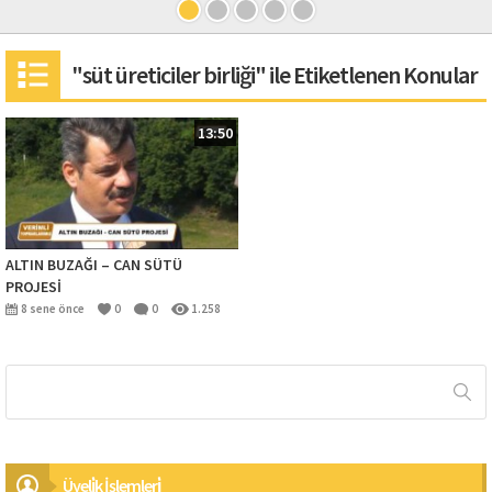
"süt üreticiler birliği" ile Etiketlenen Konular
13:50
ALTIN BUZAĞI – CAN SÜTÜ
PROJESİ
8 sene önce
0
0
1.258
Üyeli̇k İşlemleri̇