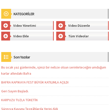
KATEGORİLER
Video Yönetimi
Video Düzenle
Video Ekle
Tüm Videolar
Son Yazılar
Bu sıcak yaz günlerinde, içinizi bir nebze olsun serinleteceğini umduğum
karlar altındaki Bafra
BAFRA KAPIKAYA FEST BÜYÜK KATILIMLA AÇILDI
Geri Sayım Başladı.
KARPUZU TUZLA TÜKETİN
Süreyya Kavunu Tezgâhlarda Yerini Aldı