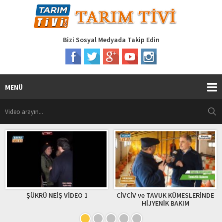
Bizi Sosyal Medyada Takip Edin
MENÜ
VİDEO 1
CİVCİV ve TAVUK KÜMESLERİNDE
BAKIN O ŞARKIYI NA
HİJYENİK BAKIM