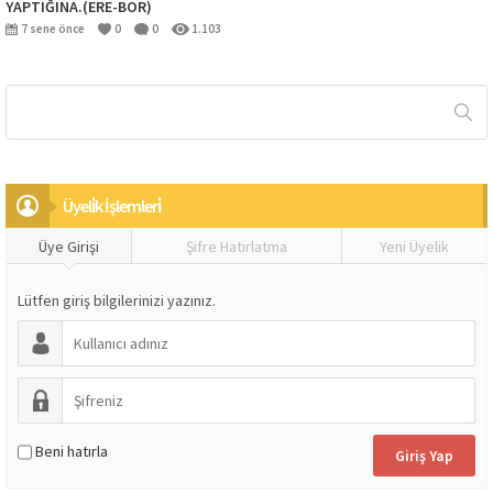
YAPTIĞINA.(ERE-BOR)
7 sene önce
0
0
1.103
Üyeli̇k İşlemleri̇
Üye Girişi
Şifre Hatırlatma
Yeni Üyelik
Lütfen giriş bilgilerinizi yazınız.
Beni hatırla