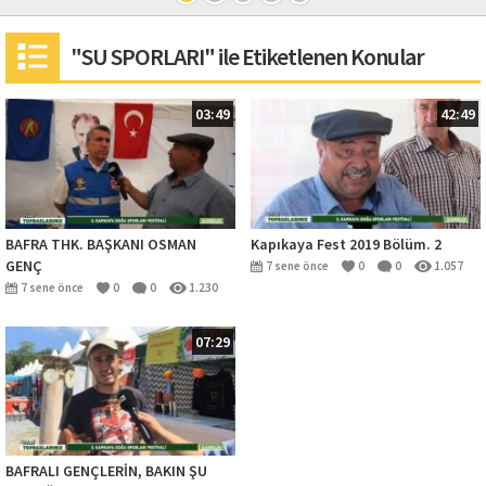
"SU SPORLARI" ile Etiketlenen Konular
03:49
42:49
BAFRA THK. BAŞKANI OSMAN
Kapıkaya Fest 2019 Bölüm. 2
GENÇ
7 sene önce
0
0
1.057
7 sene önce
0
0
1.230
07:29
BAFRALI GENÇLERİN, BAKIN ŞU