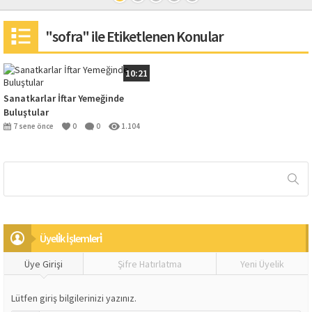
"sofra" ile Etiketlenen Konular
10:21
Sanatkarlar İftar Yemeğinde
Buluştular
7 sene önce
0
0
1.104
Üyeli̇k İşlemleri̇
Üye Girişi
Şifre Hatırlatma
Yeni Üyelik
Lütfen giriş bilgilerinizi yazınız.