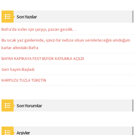
Son Yazılar
Bafra’da sizler için çarşıyı, pazarı gezdik…
Bu sıcak yaz günlerinde, içinizi bir nebze olsun serinleteceğini umduğum
karlar altındaki Bafra
BAFRA KAPIKAYA FEST BÜYÜK KATILIMLA AÇILDI
Geri Sayım Başladı.
KARPUZU TUZLA TÜKETİN
Son Yorumlar
Arşivler