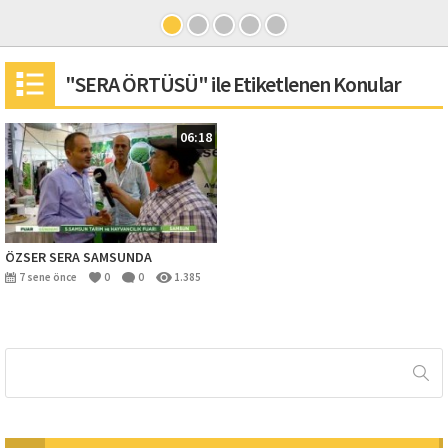
"SERA ÖRTÜSÜ" ile Etiketlenen Konular
06:18
ÖZSER SERA SAMSUNDA
7 sene önce
0
0
1.385