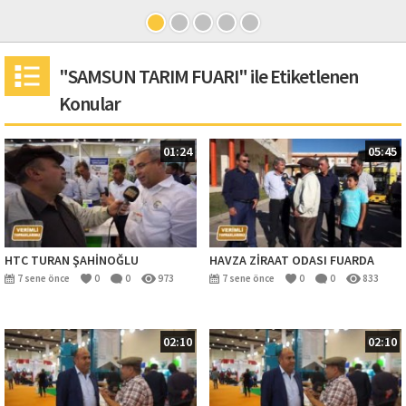
"SAMSUN TARIM FUARI" ile Etiketlenen
Konular
01:24
05:45
HTC TURAN ŞAHİNOĞLU
HAVZA ZİRAAT ODASI FUARDA
7 sene önce
0
0
973
7 sene önce
0
0
833
02:10
02:10