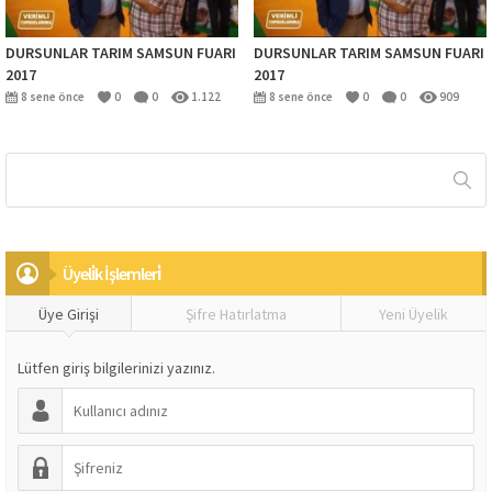
DURSUNLAR TARIM SAMSUN FUARI
DURSUNLAR TARIM SAMSUN FUARI
2017
2017
8 sene önce
0
0
1.122
8 sene önce
0
0
909
Üyeli̇k İşlemleri̇
Üye Girişi
Şifre Hatırlatma
Yeni Üyelik
Lütfen giriş bilgilerinizi yazınız.