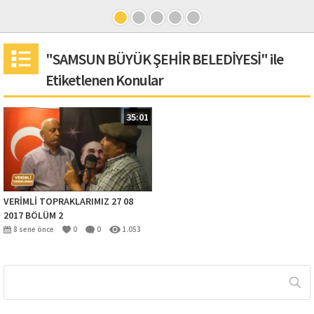
"SAMSUN BÜYÜK ŞEHİR BELEDİYESİ" ile
Etiketlenen Konular
35:01
VERİMLİ TOPRAKLARIMIZ 27 08
2017 BÖLÜM 2
8 sene önce
0
0
1.053