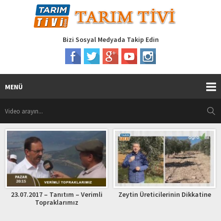
Bizi Sosyal Medyada Takip Edin
MENÜ
nıtım – Verimli
Zeytin Üreticilerinin Dikkatine
SOLUCAN GÜBRE
larımız
SAMSUN 11 