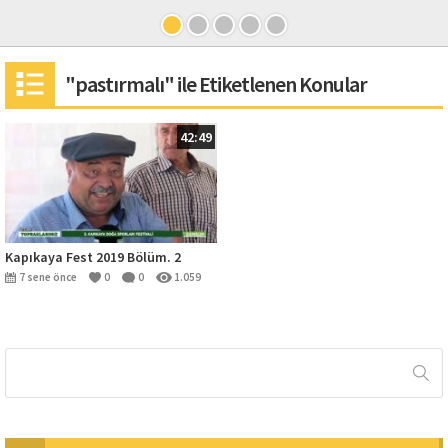
"pastırmalı" ile Etiketlenen Konular
42:49
Kapıkaya Fest 2019 Bölüm. 2
7 sene önce
0
0
1.059