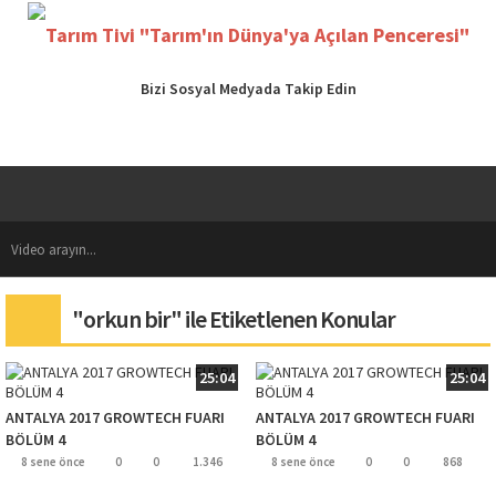
Bizi Sosyal Medyada Takip Edin
"orkun bir" ile Etiketlenen Konular
25:04
25:04
ANTALYA 2017 GROWTECH FUARI
ANTALYA 2017 GROWTECH FUARI
BÖLÜM 4
BÖLÜM 4
8 sene önce
0
0
1.346
8 sene önce
0
0
868