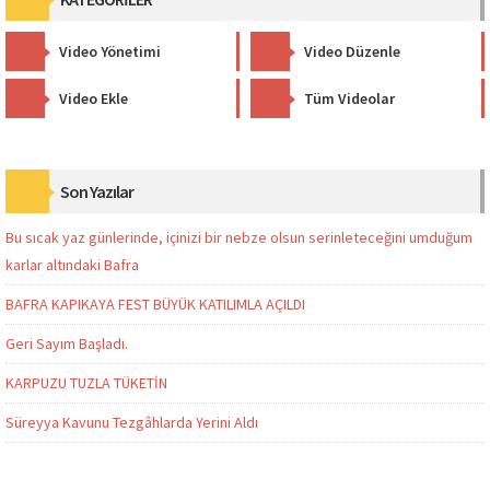
Video Yönetimi
Video Düzenle
Video Ekle
Tüm Videolar
Son Yazılar
Bu sıcak yaz günlerinde, içinizi bir nebze olsun serinleteceğini umduğum
karlar altındaki Bafra
BAFRA KAPIKAYA FEST BÜYÜK KATILIMLA AÇILDI
Geri Sayım Başladı.
KARPUZU TUZLA TÜKETİN
Süreyya Kavunu Tezgâhlarda Yerini Aldı