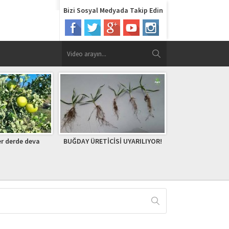
Bizi Sosyal Medyada Takip Edin
CİSİ UYARILIYOR!
Bafra Küçük Sanayi Sitesi Yapı
CEVİZ FİDANI
Kooperatifinde Yönetim
Değişikliği