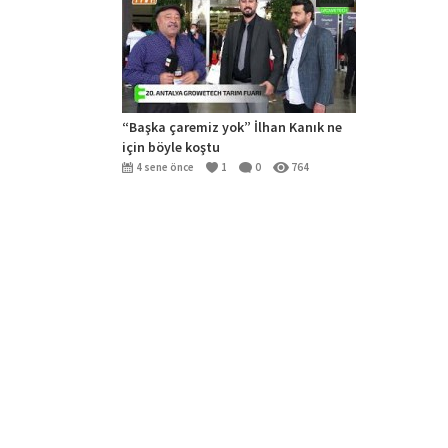
“Başka çaremiz yok” İlhan Kanık ne
için böyle koştu
4 sene önce
1
0
764