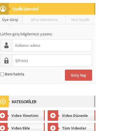
Üyeli̇k İşlemleri̇
Üye Girişi
Şifre Hatırlatma
Yeni Üyelik
Lütfen giriş bilgilerinizi yazınız.
Beni hatırla
KATEGORİLER
Video Yönetimi
Video Düzenle
Video Ekle
Tüm Videolar