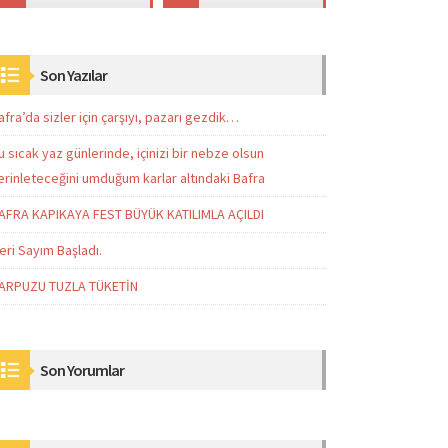
Son Yazılar
afra’da sizler için çarşıyı, pazarı gezdik…
u sıcak yaz günlerinde, içinizi bir nebze olsun
erinleteceğini umduğum karlar altındaki Bafra
AFRA KAPIKAYA FEST BÜYÜK KATILIMLA AÇILDI
eri Sayım Başladı.
ARPUZU TUZLA TÜKETİN
Son Yorumlar