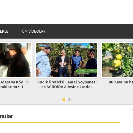
 EKLE
TÜM VIDEOLAR
isi Cemal Söylemez’
Bu Kavunu her derde deva
BUĞDAY ÜRETİ
Ailesine katıldı
nular