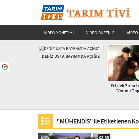
VIDEO YÖNETIMI
VIDEO DÜZENLE
VIDEO
 BAYRAMDA AÇIĞIZ
Erfelek Ziraat Odası ve Köy Tv
Fındık Üretic
‘Verimli Topraklarımız’ 1
de AGROİDA 
"MÜHENDİS" ile Etiketlenen Ko
03:35