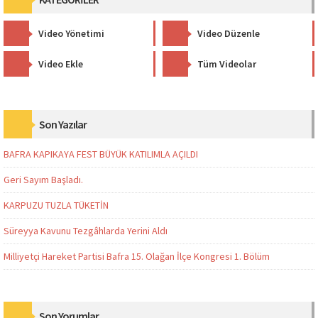
Video Yönetimi
Video Düzenle
Video Ekle
Tüm Videolar
Son Yazılar
BAFRA KAPIKAYA FEST BÜYÜK KATILIMLA AÇILDI
Geri Sayım Başladı.
KARPUZU TUZLA TÜKETİN
Süreyya Kavunu Tezgâhlarda Yerini Aldı
Milliyetçi Hareket Partisi Bafra 15. Olağan İlçe Kongresi 1. Bölüm
Son Yorumlar