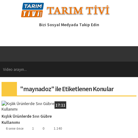
Bizi Sosyal Medyada Takip Edin
"maynadoz" ile Etiketlenen Konular
17:11
Kışlık Ürünlerde Sıvı Gübre
Kullanımı
6 sene önce
1
0
1.140