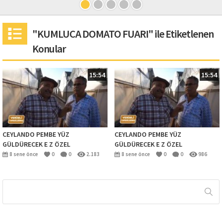
"KUMLUCA DOMATO FUARI" ile Etiketlenen
Konular
15:54
15:54
CEYLANDO PEMBE YÜZ
CEYLANDO PEMBE YÜZ
GÜLDÜRECEK E Z ÖZEL
GÜLDÜRECEK E Z ÖZEL
8 sene önce
0
0
2.183
8 sene önce
0
0
986