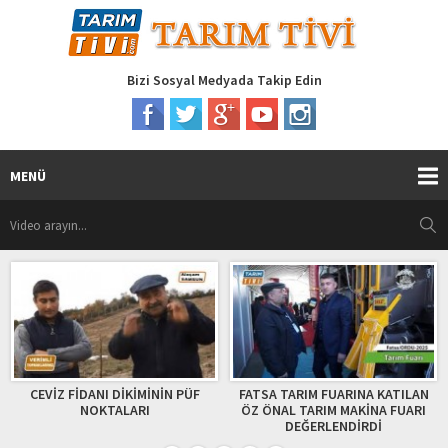
Bizi Sosyal Medyada Takip Edin
MENÜ
DİKİMİNİN PÜF
FATSA TARIM FUARINA KATILAN
HAYVANCILIKT
ALARI
ÖZ ÖNAL TARIM MAKİNA FUARI
HOLSTEİN YETİ
DEĞERLENDİRDİ
VERİMLİLİK KRİTER