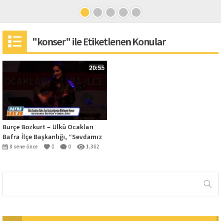
"konser" ile Etiketlenen Konular
20:55
Burçe Bozkurt – Ülkü Ocakları
Bafra İlçe Başkanlığı, “Sevdamız
Bütün Yüreklere”Konseri
8 sene önce
0
0
1.362