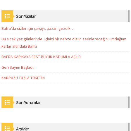
Son Yazılar
Bafra’da sizler için çarşıyı, pazarı gezdik…
Bu sıcak yaz günlerinde, içinizi bir nebze olsun serinleteceğini umduğum
karlar altındaki Bafra
BAFRA KAPIKAYA FEST BÜYÜK KATILIMLA AÇILDI
Geri Sayım Başladı.
KARPUZU TUZLA TÜKETİN
Son Yorumlar
Arşivler