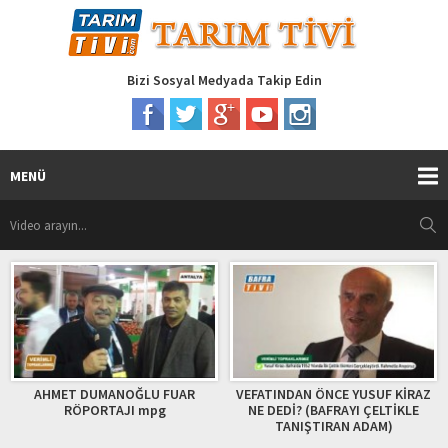
Bizi Sosyal Medyada Takip Edin
MENÜ
U FUAR
VEFATINDAN ÖNCE YUSUF KİRAZ
Sinop Tarım Fuarına
mpg
NE DEDİ? (BAFRAYI ÇELTİKLE
Traktör Karadeniz bö
TANIŞTIRAN ADAM)
Şükrü Büyüker Fu
Değerlendirdi