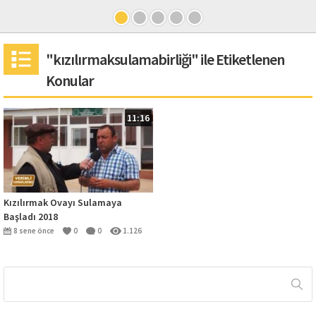
"kızılırmaksulamabirliği" ile Etiketlenen
Konular
11:16
Kızılırmak Ovayı Sulamaya
Başladı 2018
8 sene önce
0
0
1.126