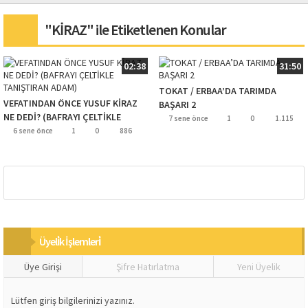
"KİRAZ" ile Etiketlenen Konular
02:38
31:50
TOKAT / ERBAA’DA TARIMDA
VEFATINDAN ÖNCE YUSUF KİRAZ
BAŞARI 2
NE DEDİ? (BAFRAYI ÇELTİKLE
7 sene önce
1
0
1.115
TANIŞTIRAN ADAM)
6 sene önce
1
0
886
Üyeli̇k İşlemleri̇
Üye Girişi
Şifre Hatırlatma
Yeni Üyelik
Lütfen giriş bilgilerinizi yazınız.