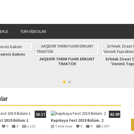
 EKLE
TÜM VIDEOLAR
 TARIM FUARI ERKUNT
Erfelek Ziraat Odası ve Köy Tv
Zeyti
TRAKTÖR
‘Verimli Topraklarımız’ 1
Uygu
ular
36:17
42:49
st 2019 Bölüm.1
Kapıkaya Fest 2019 Bölüm. 2
0
0
1.112
7 sene önce
0
0
1.057