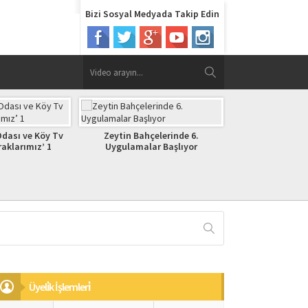
Bizi Sosyal Medyada Takip Edin
CEVİZ Fİ
n Bahçelerinde 6.
DAMLA SULAMA ÇELTİK ÜRETİMİ
lamalar Başlıyor
BAFRA OVASINDA YAYGINLAŞIYOR
Üyeli̇k İşlemleri̇