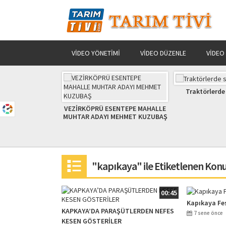
VIDEO YÖNETIMI
VIDEO DÜZENLE
VIDEO
Traktörlerde servis bakımı
AKŞEHİR
PRÜ ESENTEPE MAHALLE
ADAYI MEHMET KUZUBAŞ
"kapıkaya" ile Etiketlenen Kon
00:45
Kapıkaya Fe
KAPKAYA’DA PARAŞÜTLERDEN NEFES
7 sene önce
KESEN GÖSTERİLER