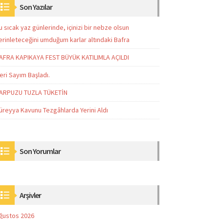
Son Yazılar
u sıcak yaz günlerinde, içinizi bir nebze olsun
erinleteceğini umduğum karlar altındaki Bafra
AFRA KAPIKAYA FEST BÜYÜK KATILIMLA AÇILDI
eri Sayım Başladı.
ARPUZU TUZLA TÜKETİN
üreyya Kavunu Tezgâhlarda Yerini Aldı
Son Yorumlar
Arşivler
ğustos 2026