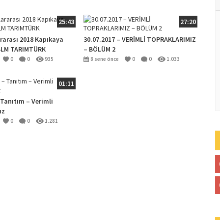
25:43
27:20
rarası 2018 Kapıkaya
30.07.2017 – VERİMLİ TOPRAKLARIMIZ
. BLM TARIMTÜRK
– BÖLÜM 2
0
0
935
8 sene önce
0
0
1.033
01:11
 Tanıtım – Verimli
ız
0
0
1.281