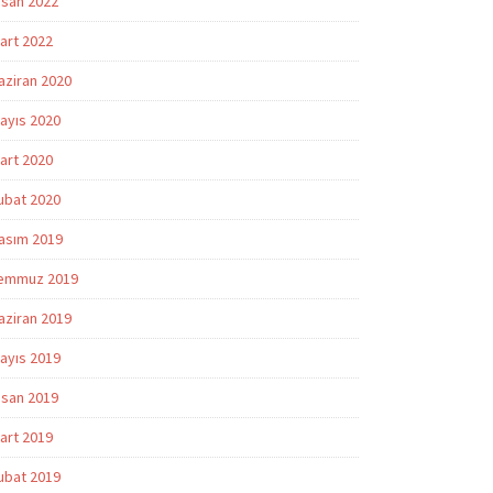
isan 2022
art 2022
aziran 2020
ayıs 2020
art 2020
ubat 2020
asım 2019
emmuz 2019
aziran 2019
ayıs 2019
isan 2019
art 2019
ubat 2019