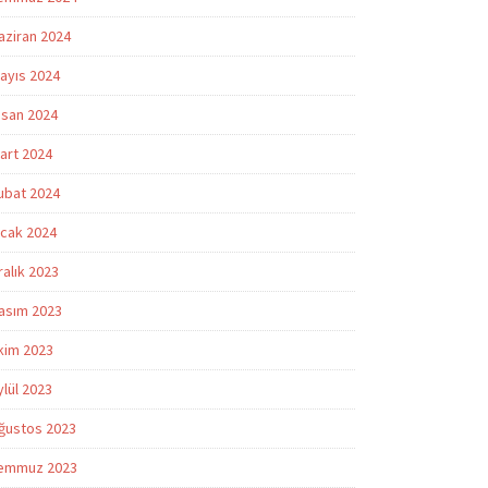
aziran 2024
ayıs 2024
isan 2024
art 2024
ubat 2024
cak 2024
ralık 2023
asım 2023
kim 2023
ylül 2023
ğustos 2023
emmuz 2023