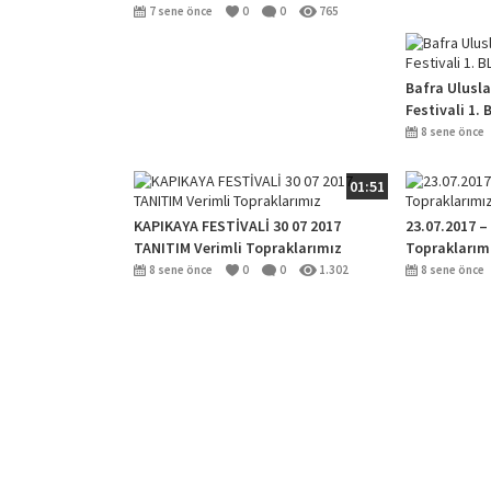
7 sene önce
0
0
765
Bafra Ulusla
Festivali 1
8 sene önce
01:51
KAPIKAYA FESTİVALİ 30 07 2017
23.07.2017 –
TANITIM Verimli Topraklarımız
Topraklarım
8 sene önce
0
0
1.302
8 sene önce