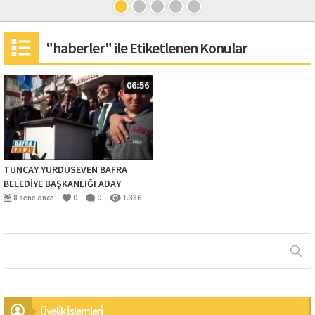
"haberler" ile Etiketlenen Konular
06:56
TUNCAY YURDUSEVEN BAFRA
BELEDİYE BAŞKANLIĞI ADAY
ADAYLIĞINI AÇIKLIYOR
8 sene önce
0
0
1.386
Üyeli̇k İşlemleri̇