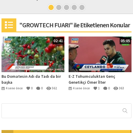
"GROWTECH FUARI" ile Etiketlenen Konular
02:41
05:05
Bu Domatesin Adı da Tadı da bir
E-Z Tohumculuktan Genç
başka
Genetikçi Ömer İlter
4 sene önce
0
0
562
4 sene önce
1
0
363