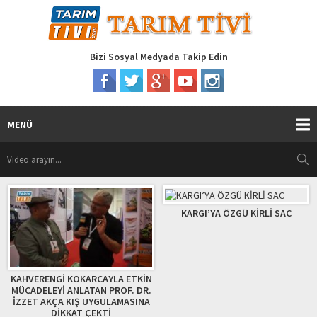
Bizi Sosyal Medyada Takip Edin
MENÜ
KARGI’YA ÖZGÜ KİRLİ SAC
KOKARCAYLA ETKİN
VERİMLİ TOPR
ANLATAN PROF. DR.
B
KIŞ UYGULAMASINA
KAT ÇEKTİ