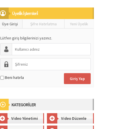
Üyeli̇k İşlemleri̇
Üye Girişi
Şifre Hatırlatma
Yeni Üyelik
Lütfen giriş bilgilerinizi yazınız.
Beni hatırla
KATEGORİLER
Video Yönetimi
Video Düzenle