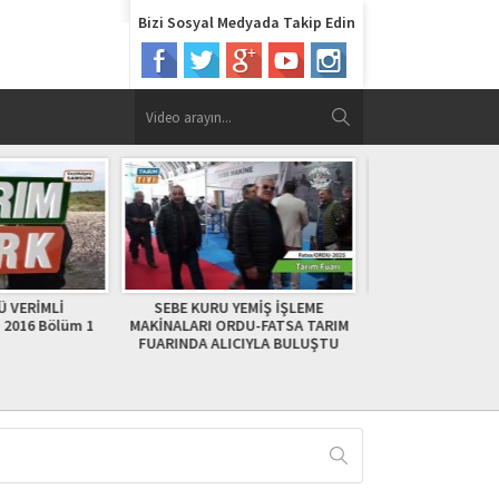
Bizi Sosyal Medyada Takip Edin
EMİŞ İŞLEME
AMASYA AYTEN ÇOL KÖY TV
SAMSUN TARIM 
DU-FATSA TARIM
VERİMLİ TOPRAKLARIMIZ 2011
VERİMLİ TOP
CIYLA BULUŞTU