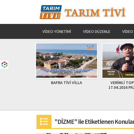
VIDEO YÖNETIMI
VIDEO DÜZENLE
VIDEO
İVİ VİLLA
VERİMLİ TOPRAKLARIMIZ
Bağ’da kış
17.04.2016 PAZAR TANITIMI
"DİZME" ile Etiketlenen Konula