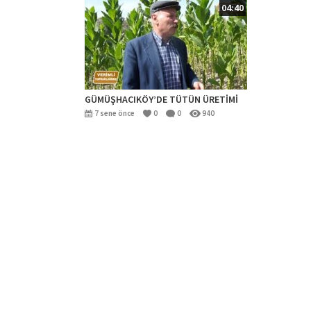
04:40
GÜMÜŞHACIKÖY’DE TÜTÜN ÜRETİMİ
7 sene önce
0
0
940