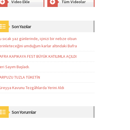
Video Ekle
Tüm Videolar
Son Yazılar
u sıcak yaz günlerinde, içinizi bir nebze olsun
erinleteceğini umduğum karlar altındaki Bafra
AFRA KAPIKAYA FEST BÜYÜK KATILIMLA AÇILDI
eri Sayım Başladı.
ARPUZU TUZLA TÜKETİN
üreyya Kavunu Tezgâhlarda Yerini Aldı
Son Yorumlar