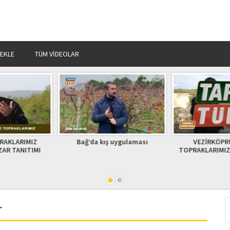
 EKLE
TÜM VIDEOLAR
 uygulaması
VEZİRKÖPRÜ VERİMLİ
SEBE KURU Y
TOPRAKLARIMIZ 2016 Bölüm 1
MAKİNALARI OR
FUARINDA ALI
r