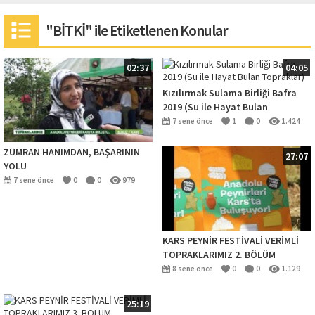
"BİTKİ" ile Etiketlenen Konular
02:37
04:05
Kızılırmak Sulama Birliği Bafra
2019 (Su ile Hayat Bulan
Topraklar)
7 sene önce
1
0
1.424
ZÜMRAN HANIMDAN, BAŞARININ
27:07
YOLU
7 sene önce
0
0
979
KARS PEYNİR FESTİVALİ VERİMLİ
TOPRAKLARIMIZ 2. BÖLÜM
8 sene önce
0
0
1.129
25:19