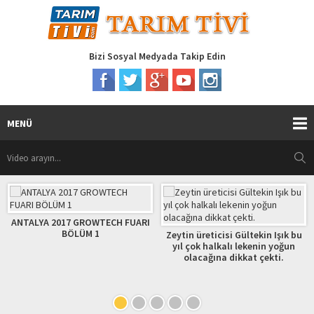
Bizi Sosyal Medyada Takip Edin
MENÜ
 GROWTECH FUARI
ÜZÜM BAĞLARI
LÜM 1
HAZIRLA
Zeytin üreticisi Gültekin Işık bu
yıl çok halkalı lekenin yoğun
olacağına dikkat çekti.