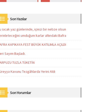
Son Yazılar
u sıcak yaz günlerinde, içinizi bir nebze olsun
erinleteceğini umduğum karlar altındaki Bafra
AFRA KAPIKAYA FEST BÜYÜK KATILIMLA AÇILDI
eri Sayım Başladı.
ARPUZU TUZLA TÜKETİN
üreyya Kavunu Tezgâhlarda Yerini Aldı
Son Yorumlar