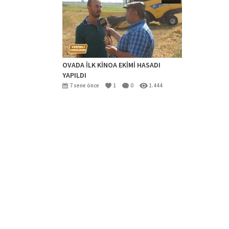
OVADA İLK KİNOA EKİMİ HASADI
YAPILDI
7 sene önce
1
0
1.444