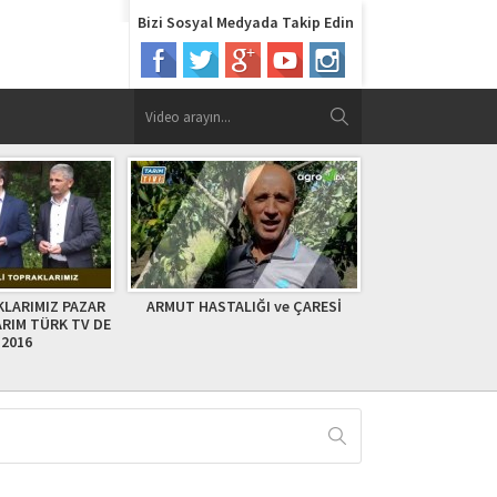
Bizi Sosyal Medyada Takip Edin
LIĞI ve ÇARESİ
KIŞIN ORTASINDA SERADA
FINDIK ÜRETİCİ
DOMATES YETİŞTİRMENİN SIRRI