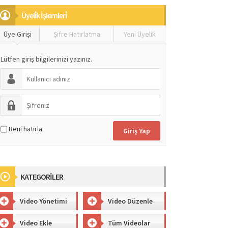
Üyeli̇k İşlemleri̇
Üye Girişi
Şifre Hatırlatma
Yeni Üyelik
Lütfen giriş bilgilerinizi yazınız.
Beni hatırla
KATEGORİLER
Video Yönetimi
Video Düzenle
Video Ekle
Tüm Videolar