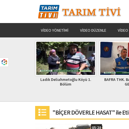
VIDEO YÖNETIMI
VIDEO DÜZENLE
VIDEO
ahmetoğlu Köyü 1.
BAFRA THK. BAŞKANI OSMAN
SİZDEN
Bölüm
GENÇ
"BİÇER DÖVERLE HASAT" ile Eti
05:28