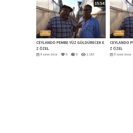
15:54
CEYLANDO PEMBE YÜZ GÜLDÜRECEK E
CEYLANDO P
Z ÖZEL
Z ÖZEL
8 sene önce
0
0
2.183
8 sene önce