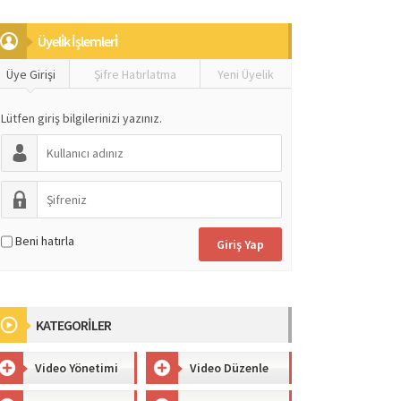
Üyeli̇k İşlemleri̇
Üye Girişi
Şifre Hatırlatma
Yeni Üyelik
Lütfen giriş bilgilerinizi yazınız.
Beni hatırla
KATEGORİLER
Video Yönetimi
Video Düzenle