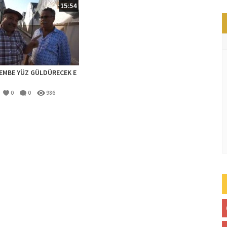
15:54
EMBE YÜZ GÜLDÜRECEK E
0
0
986