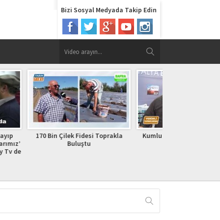
Bizi Sosyal Medyada Takip Edin
Fidesi Toprakla
Kumlucaya özgü civge yemeği
Suyu Kullanm
uştu
çiftçiler Sayın
Erdoğan’a Sesl
ERİ