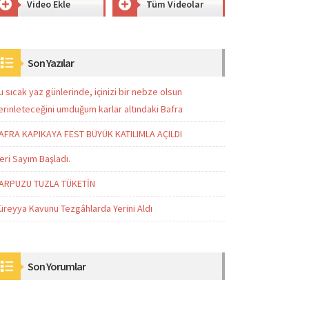
Video Ekle
Tüm Videolar
Son Yazılar
u sıcak yaz günlerinde, içinizi bir nebze olsun
erinleteceğini umduğum karlar altındaki Bafra
AFRA KAPIKAYA FEST BÜYÜK KATILIMLA AÇILDI
eri Sayım Başladı.
ARPUZU TUZLA TÜKETİN
üreyya Kavunu Tezgâhlarda Yerini Aldı
Son Yorumlar