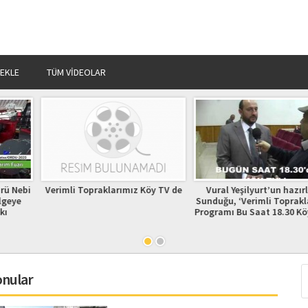
 EKLE
TÜM VIDEOLAR
arımız Köy TV de
Vural Yeşilyurt’un hazırlayıp
170 Bin Çilek 
Sunduğu, ‘Verimli Topraklarımız’
Bul
Programı Bu Saat 18.30 Köy Tv de
onular