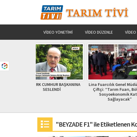
VIDEO YÖNETIMI
VIDEO DÜZENLE
VIDEO
MHUR BAŞKANINA
Lina Fuarcılık Genel Müdürü Nebi
Verimli Toprakl
LENDİ
Çiftçi: “Tarım Fuarı, Bölgeye
Sosyoekonomik Katkı
Sağlayacak”
"BEYZADE F1" ile Etiketlenen K