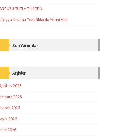
ARPUZU TUZLA TÜKETİN
üreyya Kavunu Tezgâhlarda Yerini Aldı
Son Yorumlar
Arşivler
ğustos 2026
emmuz 2026
aziran 2026
ayıs 2026
isan 2026