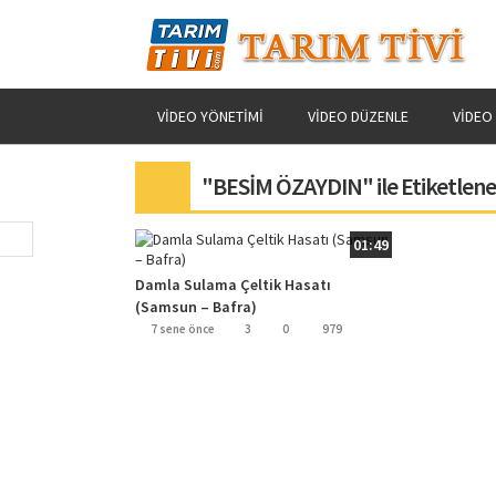
VIDEO YÖNETIMI
VIDEO DÜZENLE
VIDEO
"BESİM ÖZAYDIN" ile Etiketlen
01:49
Damla Sulama Çeltik Hasatı
(Samsun – Bafra)
7 sene önce
3
0
979