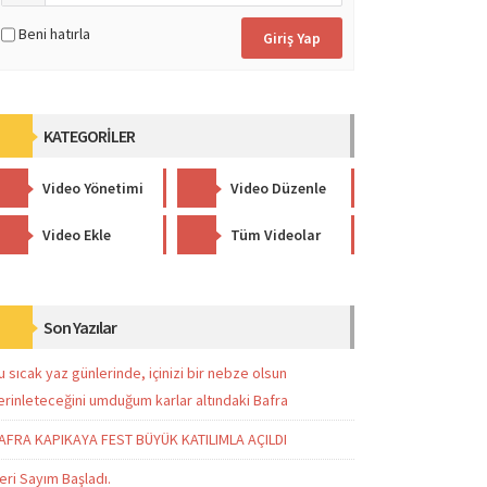
Beni hatırla
KATEGORİLER
Video Yönetimi
Video Düzenle
Video Ekle
Tüm Videolar
Son Yazılar
u sıcak yaz günlerinde, içinizi bir nebze olsun
erinleteceğini umduğum karlar altındaki Bafra
AFRA KAPIKAYA FEST BÜYÜK KATILIMLA AÇILDI
eri Sayım Başladı.