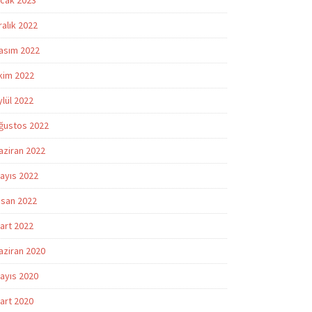
cak 2023
ralık 2022
asım 2022
kim 2022
ylül 2022
ğustos 2022
aziran 2022
ayıs 2022
isan 2022
art 2022
aziran 2020
ayıs 2020
art 2020