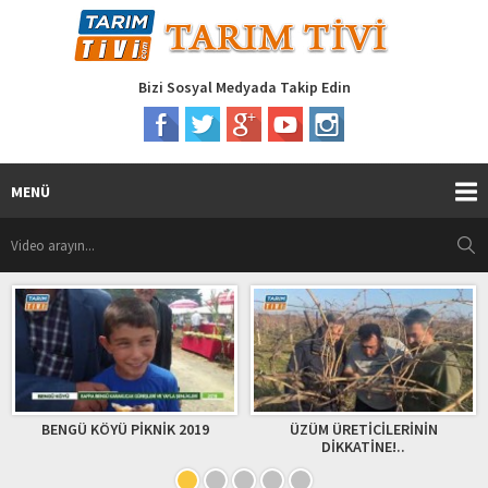
Bizi Sosyal Medyada Takip Edin
MENÜ
ENGÜ KÖYÜ PİKNİK 2019
ÜZÜM ÜRETİCİLERİNİN
F
DİKKATİNE!..
U