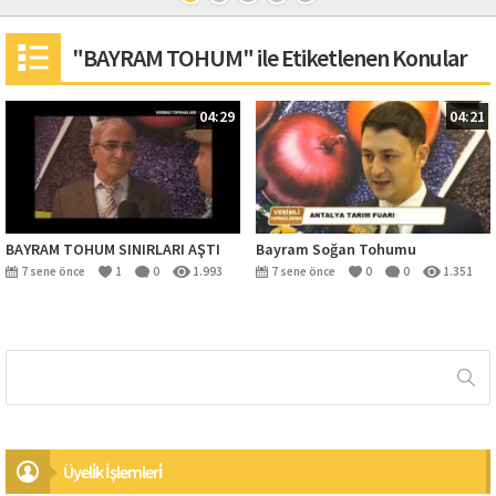
"BAYRAM TOHUM" ile Etiketlenen Konular
04:29
04:21
BAYRAM TOHUM SINIRLARI AŞTI
Bayram Soğan Tohumu
7 sene önce
1
0
1.993
7 sene önce
0
0
1.351
Üyeli̇k İşlemleri̇