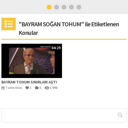
"BAYRAM SOĞAN TOHUM" ile Etiketlenen
Konular
04:29
BAYRAM TOHUM SINIRLARI AŞTI
7 sene önce
1
0
1.996