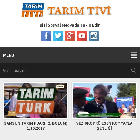
Bizi Sosyal Medyada Takip Edin
MENÜ
FUARI (2. BÖLÜM)
VEZİRKÖPRÜ ESEN KÖY YAYLA
1966’DAN BUG
0,2017
ŞENLİĞİ
KÖFTESİ ve KA
KÖFTECİ DEĞİ
TADI