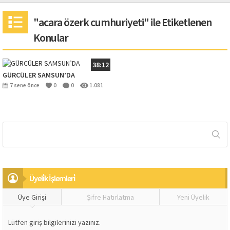
"acara özerk cumhuriyeti" ile Etiketlenen
Konular
38:12
GÜRCÜLER SAMSUN’DA
7 sene önce
0
0
1.081
Üyeli̇k İşlemleri̇
Üye Girişi
Şifre Hatırlatma
Yeni Üyelik
Lütfen giriş bilgilerinizi yazınız.