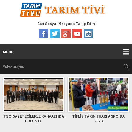
Bizi Sosyal Medyada Takip Edin
MENÜ
RLE KAHVALTIDA
TİFLİS TARIM FUARI AGROİDA
Çarşamba Sebze 
UŞTU
2023