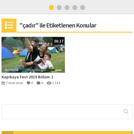
"çadır" ile Etiketlenen Konular
36:17
Kapıkaya Fest 2019 Bölüm.1
7 sene önce
0
0
1.114